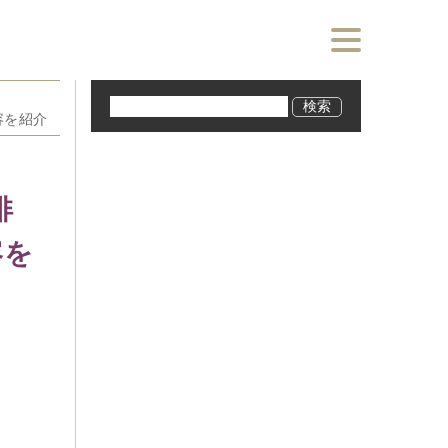
容を紹介
俳
容を