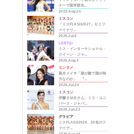
ナーで医学部生...
2025.Aug.24
ミスコン
「ミスFLASH2027」セミフ
ァイナリ...
2026.Jul.6
LGBTQ+
ミス・インターナショナル・
クイーン・ジャ...
2026.Aug.3
エンタメ
黒木メイサ「誰が敵で誰が味
方なのか」 『...
2026.Jul.24
ミスコン
伊藤さゆきさん、ミス・ユニ
バース・ジャパ...
2026.Jun.23
グラビア
ミスFLASH2026、20名のフ
ァイナ...