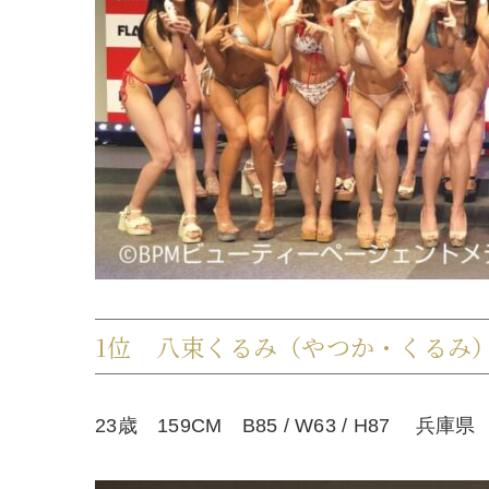
1位 八束くるみ（やつか・くるみ
23歳 159CM B85 / W63 / H87 兵庫県