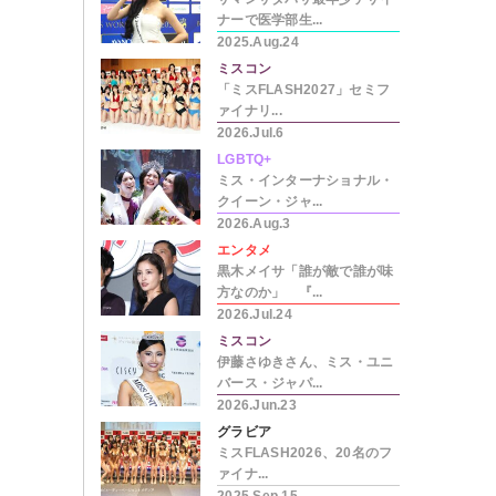
ナーで医学部生...
2025.Aug.24
ミスコン
「ミスFLASH2027」セミフ
ァイナリ...
2026.Jul.6
LGBTQ+
ミス・インターナショナル・
クイーン・ジャ...
2026.Aug.3
エンタメ
黒木メイサ「誰が敵で誰が味
方なのか」 『...
2026.Jul.24
ミスコン
伊藤さゆきさん、ミス・ユニ
バース・ジャパ...
2026.Jun.23
グラビア
ミスFLASH2026、20名のフ
ァイナ...