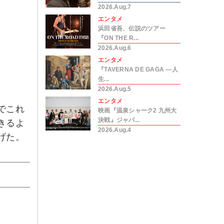
2026.Aug.7
エンタメ
浜田省吾、伝説のツアー
『ON THE R...
2026.Aug.6
エンタメ
『TAVERNA DE GAGA ―人
生...
2026.Aug.5
エンタメ
でこれ
映画『温泉シャーク2 九州大
決戦』ジャパ...
きるよ
2026.Aug.4
げた。