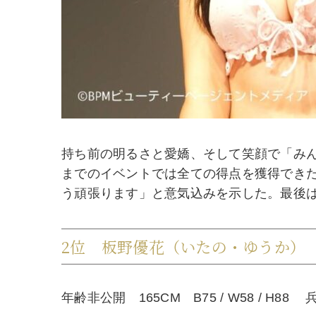
持ち前の明るさと愛嬌、そして笑顔で「み
までのイベントでは全ての得点を獲得でき
う頑張ります」と意気込みを示した。最後
2位 板野優花（いたの・ゆうか）
年齢非公開 165CM B75 / W58 / H88