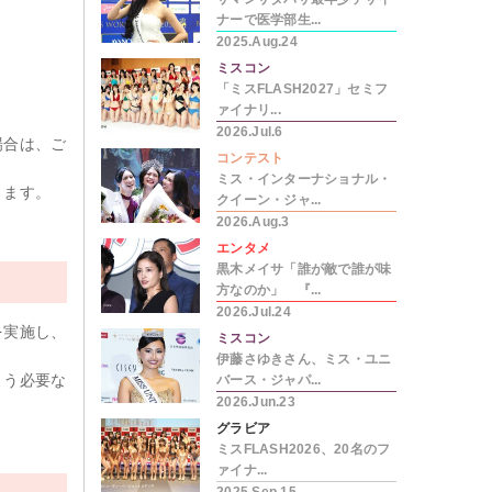
ナーで医学部生...
2025.Aug.24
ミスコン
「ミスFLASH2027」セミフ
ァイナリ...
2026.Jul.6
場合は、ご
コンテスト
ミス・インターナショナル・
きます。
クイーン・ジャ...
2026.Aug.3
エンタメ
黒木メイサ「誰が敵で誰が味
方なのか」 『...
2026.Jul.24
を実施し、
ミスコン
伊藤さゆきさん、ミス・ユニ
よう必要な
バース・ジャパ...
2026.Jun.23
グラビア
ミスFLASH2026、20名のフ
ァイナ...