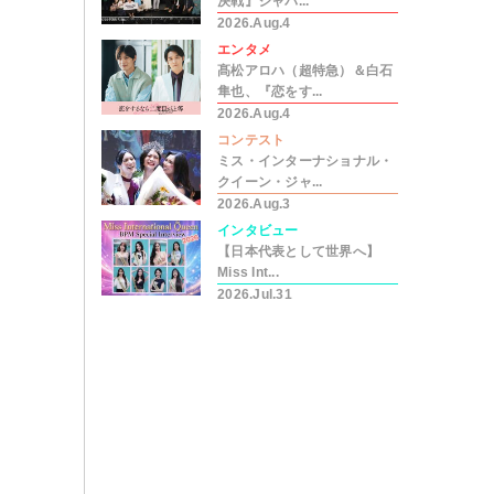
決戦』ジャパ...
2026.Aug.4
エンタメ
髙松アロハ（超特急）＆白石
隼也、『恋をす...
2026.Aug.4
コンテスト
ミス・インターナショナル・
クイーン・ジャ...
2026.Aug.3
インタビュー
【日本代表として世界へ】
Miss Int...
2026.Jul.31