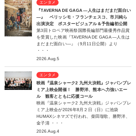
エンタメ
『TAVERNA DE GAGA ―人生はまだまだ面白い
―』 ベリッシモ・フランチェスコ、市川純ら
出演決定 ポスタービジュアル＆予告編初公開
第3回トロペア映画祭国際長編部門最優秀作品賞
を受賞した映画『TAVERNA DE GAGA ―人生は
まだまだ面白い―』（9月11日公開）より
・・・
2026.Aug.5
エンタメ
映画『温泉シャーク2 九州大決戦』ジャパンプレ
ミア上映会開催！ 勝野洋、熊本へ力強いエー
ル 観客とともに応援コール
映画『温泉シャーク2 九州大決戦』ジャパンプレ
ミア上映会が2026年8月２日（日）に池袋
HUMAXシネマズで行われ、柴田瑠歌、勝野洋、
金子清 ・・・
2026.Aug.4