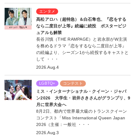
エンタメ
髙松アロハ（超特急）＆白石隼也、『恋をする
なら二度目が上等』続編に続投 ポスタービジ
ュアルも解禁
長谷川慎（THE RAMPAGE）と岩永崇がW主演
を務めるドラマ『恋をするなら二度目が上等』
の続編より、シーズン1から続投するキャストと
して ・・・
2026.Aug.4
LGBTQ+
コンテスト
ミス・インターナショナル・クイーン・ジャパ
ン2026 大学生・岩井さきさんがグランプリ、9
月に世界大会へ
8月2日、都内で世界最大級のトランスクイーン
コンテスト「Miss International Queen Japan
2026（主催：一般社 ・・・
2026.Aug.3