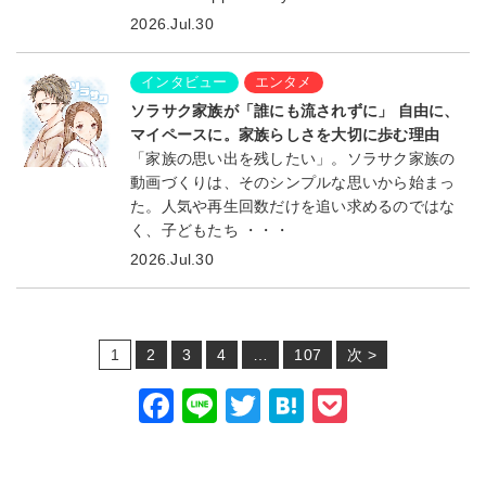
2026.Jul.30
インタビュー
エンタメ
ソラサク家族が「誰にも流されずに」 自由に、
マイペースに。家族らしさを大切に歩む理由
「家族の思い出を残したい」。ソラサク家族の
動画づくりは、そのシンプルな思いから始まっ
た。人気や再生回数だけを追い求めるのではな
く、子どもたち ・・・
2026.Jul.30
1
2
3
4
…
107
次 >
F
Li
T
H
P
a
n
wi
at
o
c
e
tt
e
c