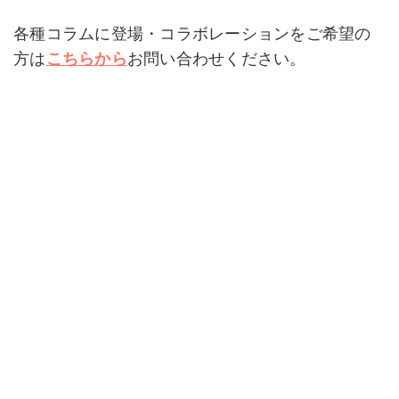
c
e
tt
e
c
e
er
n
k
各種コラムに登場・コラボレーションをご希望の
b
a
et
方は
こちらから
お問い合わせください。
o
o
k