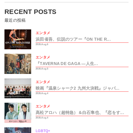
RECENT POSTS
最近の投稿
エンタメ
浜田省吾、伝説のツアー『ON THE R...
2026.Aug.6
エンタメ
『TAVERNA DE GAGA ―人生...
2026.Aug.5
エンタメ
映画『温泉シャーク2 九州大決戦』ジャパ...
2026.Aug.4
エンタメ
髙松アロハ（超特急）＆白石隼也、『恋をす...
2026.Aug.4
LGBTQ+