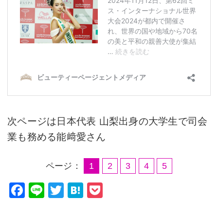
次ページは日本代表 山梨出身の大学生で司会
業も務める能﨑愛さん
ページ：
1
2
3
4
5
F
Li
T
H
P
a
n
wi
at
o