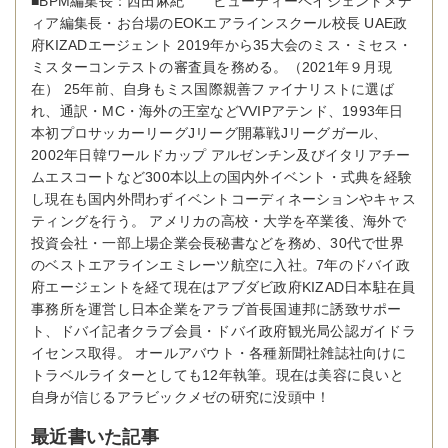
■BPM編集長：西田麻紀 ビューティーペイジェントメデ
ィア編集長・お台場のEOKエアラインスクール校長 UAE政
府KIZADエージェント 2019年から35大会のミス・ミセス・
ミスターコンテストの審査員を務める。（2021年９月現
在） 25年前、自身もミス国際親善ファイナリストに選ば
れ、通訳・MC・海外の王室などVVIPアテンド、1993年日
本初プロサッカーリーグJリーグ開幕戦Jリーグガール、
2002年日韓ワールドカップ アルゼンチン及びイタリアチー
ムエスコートなど300本以上の国内外イベント・式典を経験
し現在も国内外問わずイベントコーディネーションやキャス
ティングを行う。 アメリカの高校・大学を卒業後、海外で
投資会社・一部上場企業会長秘書などを務め、30代で世界
のベストエアラインエミレーツ航空に入社。7年のドバイ政
府エージェントを経て現在はアブダビ政府KIZAD日本駐在員
事務所を運営し日本企業をアラブ首長国連邦に誘致サポー
ト、ドバイ記者クラブ会員・ドバイ政府観光局公認ガイドラ
イセンス取得。 オールアバウト・各種新聞社雑誌社向けに
トラベルライターとしても12年執筆。現在は美容に良いと
自身が信じるアラビックメゼの研究に没頭中！
最近書いた記事