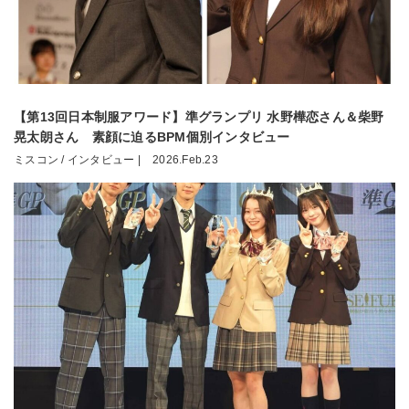
【第13回日本制服アワード】準グランプリ 水野樺恋さん＆柴野
晃太朗さん 素顔に迫るBPM個別インタビュー
ミスコン / インタビュー |
2026.Feb.23