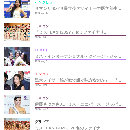
インタビュー
サマンサタバサ最年少デザイナーで医学部生...
2025.Aug.24
ミスコン
「ミスFLASH2027」セミファイナリ...
2026.Jul.6
LGBTQ+
ミス・インターナショナル・クイーン・ジャ...
2026.Aug.3
エンタメ
黒木メイサ「誰が敵で誰が味方なのか」 『...
2026.Jul.24
ミスコン
伊藤さゆきさん、ミス・ユニバース・ジャパ...
2026.Jun.23
グラビア
ミスFLASH2026、20名のファイナ...