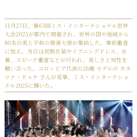
11月27日、第63回ミス・インターナショナル世界
大会2025が都内で開催され、世界の国や地域から
80名の美と平和の親善大使が集結した。事前審査
に加え、当日は民族衣装やイブニングドレス、水
着、スピーチ審査などが行われ、美しさと知性を
競い合った。コロンビア代表の26歳 モデルの カタ
リナ・ドゥケ さんが見事、ミス・インターナショ
ナル2025に輝いた。