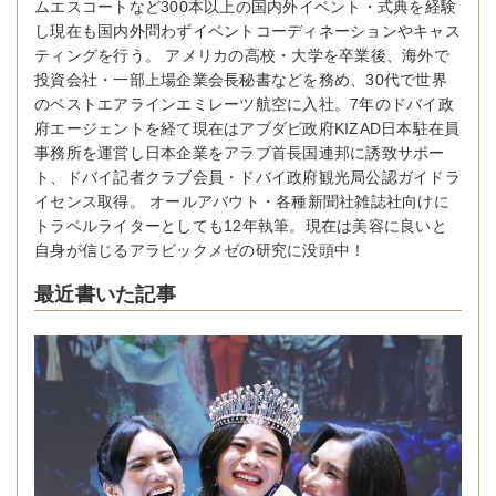
ムエスコートなど300本以上の国内外イベント・式典を経験
し現在も国内外問わずイベントコーディネーションやキャス
ティングを行う。 アメリカの高校・大学を卒業後、海外で
投資会社・一部上場企業会長秘書などを務め、30代で世界
のベストエアラインエミレーツ航空に入社。7年のドバイ政
府エージェントを経て現在はアブダビ政府KIZAD日本駐在員
事務所を運営し日本企業をアラブ首長国連邦に誘致サポー
ト、ドバイ記者クラブ会員・ドバイ政府観光局公認ガイドラ
イセンス取得。 オールアバウト・各種新聞社雑誌社向けに
トラベルライターとしても12年執筆。現在は美容に良いと
自身が信じるアラビックメゼの研究に没頭中！
最近書いた記事