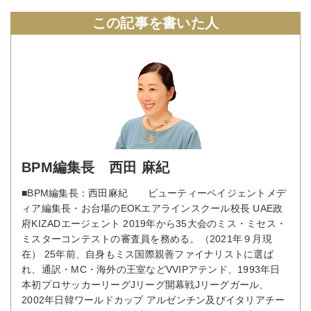
この記事を書いた人
BPM編集長 西田 麻紀
■BPM編集長：西田麻紀 ビューティーペイジェントメデ
ィア編集長・お台場のEOKエアラインスクール校長 UAE政
府KIZADエージェント 2019年から35大会のミス・ミセス・
ミスターコンテストの審査員を務める。（2021年９月現
在） 25年前、自身もミス国際親善ファイナリストに選ば
れ、通訳・MC・海外の王室などVVIPアテンド、1993年日
本初プロサッカーリーグJリーグ開幕戦Jリーグガール、
2002年日韓ワールドカップ アルゼンチン及びイタリアチー