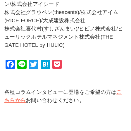
ン/株式会社アイシード
株式会社グラウベン(thescents)/株式会社アイム
(RICE FORCE)/大成建設株式会社
株式会社喜代村(すしざんまい)/ヒビノ株式会社/ヒ
ューリックホテルマネジメント株式会社(THE
GATE HOTEL by HULIC)
F
Li
T
H
P
a
n
wi
at
o
c
e
tt
e
c
e
er
n
k
各種コラムインタビューに登場をご希望の方は
こ
b
a
et
ちらから
お問い合わせください。
o
o
k