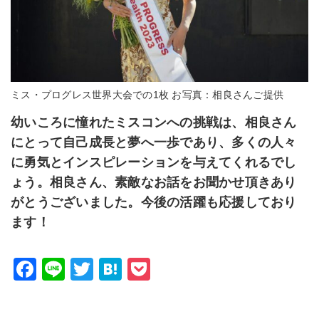
ミス・プログレス世界大会での1枚 お写真：相良さんご提供
幼いころに憧れたミスコンへの挑戦は、相良さん
にとって自己成長と夢へ一歩であり、多くの人々
に勇気とインスピレーションを与えてくれるでし
ょう。相良さん、素敵なお話をお聞かせ頂きあり
がとうございました。今後の活躍も応援しており
ます！
F
Li
T
H
P
a
n
wi
at
o
c
e
tt
e
c