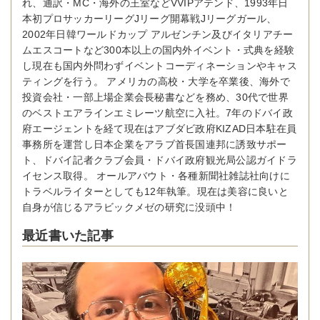
れ、通訳・MC・海外の王室などVVIPアテンド、1993年日
本初プロサッカーリーグJリーグ開幕戦Jリーグガール、
2002年日韓ワールドカップ アルゼンチン及びイタリアチー
ムエスコートなど300本以上の国内外イベント・式典を経験
し現在も国内外問わずイベントコーディネーションやキャス
ティングを行う。 アメリカの高校・大学を卒業後、海外で
投資会社・一部上場企業会長秘書などを務め、30代で世界
のベストエアラインエミレーツ航空に入社。7年のドバイ政
府エージェントを経て現在はアブダビ政府KIZAD日本駐在員
事務所を運営し日本企業をアラブ首長国連邦に誘致サポー
ト、ドバイ記者クラブ会員・ドバイ政府観光局公認ガイドラ
イセンス取得。 オールアバウト・各種新聞社雑誌社向けに
トラベルライターとしても12年執筆。現在は美容に良いと
自身が信じるアラビックメゼの研究に没頭中！
最近書いた記事