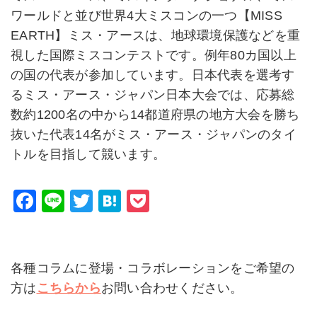
ワールドと並び世界4大ミスコンの一つ【MISS
EARTH】ミス・アースは、地球環境保護などを重
視した国際ミスコンテストです。例年80カ国以上
の国の代表が参加しています。日本代表を選考す
るミス・アース・ジャパン日本大会では、応募総
数約1200名の中から14都道府県の地方大会を勝ち
抜いた代表14名がミス・アース・ジャパンのタイ
トルを目指して競います。
F
Li
T
H
P
a
n
wi
at
o
c
e
tt
e
c
e
er
n
k
各種コラムに登場・コラボレーションをご希望の
b
a
et
方は
こちらから
お問い合わせください。
o