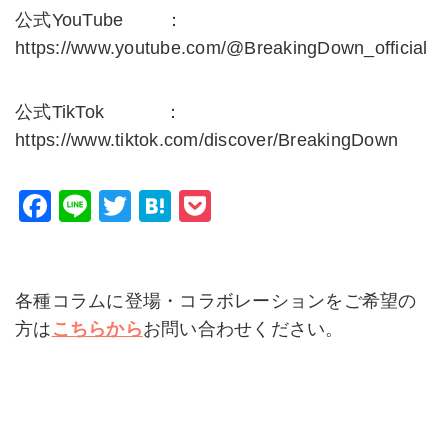
公式YouTube ：
https://www.youtube.com/@BreakingDown_official
公式TikTok ：
https://www.tiktok.com/discover/BreakingDown
F
Li
T
H
P
a
n
wi
at
o
c
e
tt
e
c
e
er
n
k
各種コラムに登場・コラボレーションをご希望の
b
a
et
方は
こちらから
お問い合わせください。
o
o
k