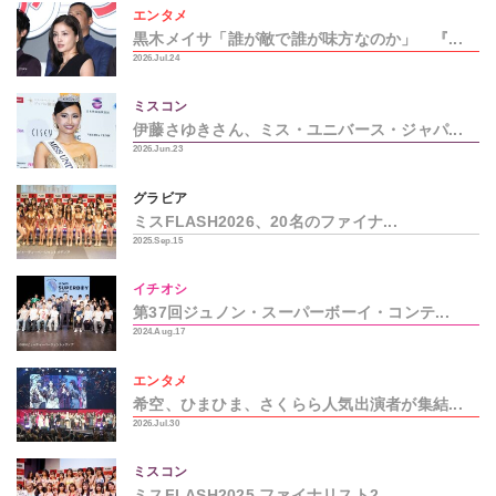
エンタメ
黒木メイサ「誰が敵で誰が味方なのか」 『...
2026.Jul.24
ミスコン
伊藤さゆきさん、ミス・ユニバース・ジャパ...
2026.Jun.23
グラビア
ミスFLASH2026、20名のファイナ...
2025.Sep.15
イチオシ
第37回ジュノン・スーパーボーイ・コンテ...
2024.Aug.17
エンタメ
希空、ひまひま、さくらら人気出演者が集結...
2026.Jul.30
ミスコン
ミスFLASH2025 ファイナリスト2...