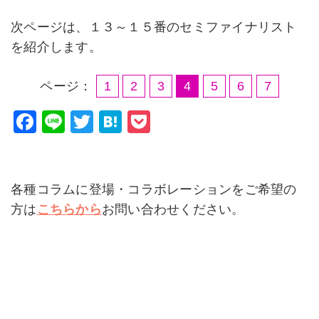
次ページは、１３～１５番のセミファイナリスト
を紹介します。
ページ：
1
2
3
4
5
6
7
F
Li
T
H
P
a
n
wi
at
o
c
e
tt
e
c
e
er
n
k
各種コラムに登場・コラボレーションをご希望の
b
a
et
方は
こちらから
お問い合わせください。
o
o
k