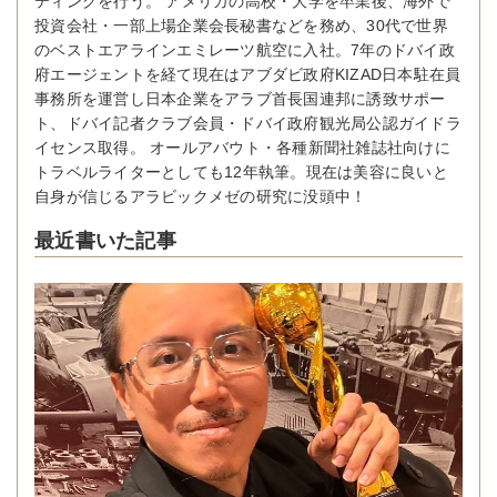
ティングを行う。 アメリカの高校・大学を卒業後、海外で
投資会社・一部上場企業会長秘書などを務め、30代で世界
のベストエアラインエミレーツ航空に入社。7年のドバイ政
府エージェントを経て現在はアブダビ政府KIZAD日本駐在員
事務所を運営し日本企業をアラブ首長国連邦に誘致サポー
ト、ドバイ記者クラブ会員・ドバイ政府観光局公認ガイドラ
イセンス取得。 オールアバウト・各種新聞社雑誌社向けに
トラベルライターとしても12年執筆。現在は美容に良いと
自身が信じるアラビックメゼの研究に没頭中！
最近書いた記事