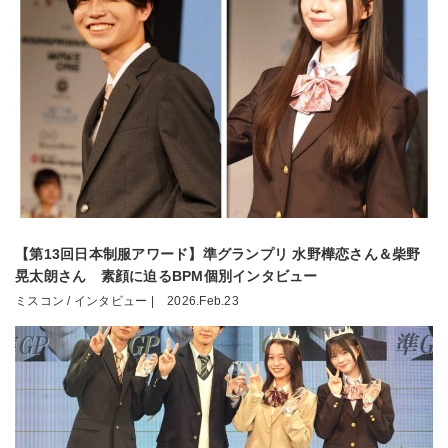
【第13回日本制服アワード】準グランプリ 水野樺恋さん＆柴野
晃太朗さん 素顔に迫るBPM個別インタビュー
ミスコン / インタビュー |
2026.Feb.23