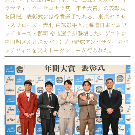
ラマティック・サヨナラ賞 年間大賞」の表彰式
を開催。表彰式には受賞選手である、東京ヤクル
トスワローズ・赤羽 由紘選手と北海道日本ハムフ
ァイターズ・郡司 裕也選手が登壇した。ゲストに
中田翔さんとスカパー! プロ野球アンバサダーのバ
ッテリィズを交えトークショーが行われた。