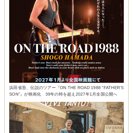
浜田省吾、伝説のツアー『ON THE ROAD 1988 “FATHER’S
SON”』が映画化 39年の時を超え2027年1月全国公開へ