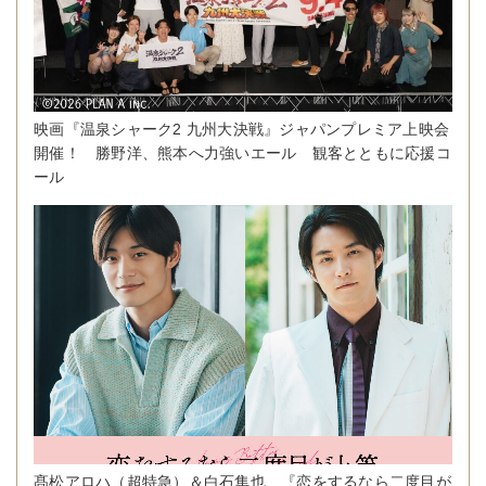
映画『温泉シャーク2 九州大決戦』ジャパンプレミア上映会
開催！ 勝野洋、熊本へ力強いエール 観客とともに応援コ
ール
髙松アロハ（超特急）＆白石隼也、『恋をするなら二度目が