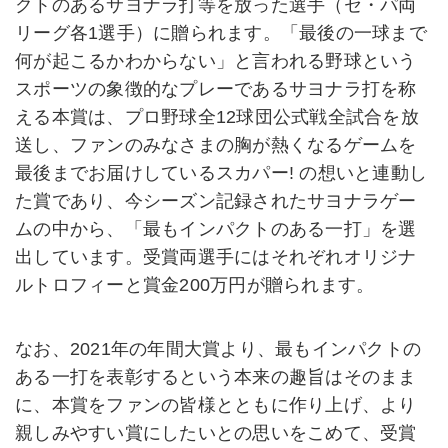
クトのあるサヨナラ打等を放った選手（セ・パ両
リーグ各1選手）に贈られます。「最後の一球まで
何が起こるかわからない」と言われる野球という
スポーツの象徴的なプレーであるサヨナラ打を称
える本賞は、プロ野球全12球団公式戦全試合を放
送し、ファンのみなさまの胸が熱くなるゲームを
最後までお届けしているスカパー! の想いと連動し
た賞であり、今シーズン記録されたサヨナラゲー
ムの中から、「最もインパクトのある一打」を選
出しています。受賞両選手にはそれぞれオリジナ
ルトロフィーと賞金200万円が贈られます。
なお、2021年の年間大賞より、最もインパクトの
ある一打を表彰するという本来の趣旨はそのまま
に、本賞をファンの皆様とともに作り上げ、より
親しみやすい賞にしたいとの思いをこめて、受賞