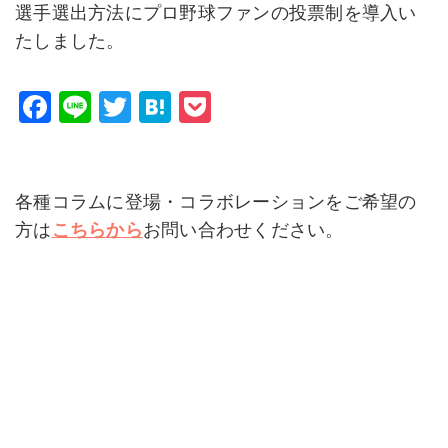
選手選出方法にプロ野球ファンの投票制を導入い
たしました。
F
Li
T
H
P
a
n
wi
at
o
c
e
tt
e
c
e
er
n
k
各種コラムに登場・コラボレーションをご希望の
b
a
et
方は
こちらから
お問い合わせください。
o
o
k