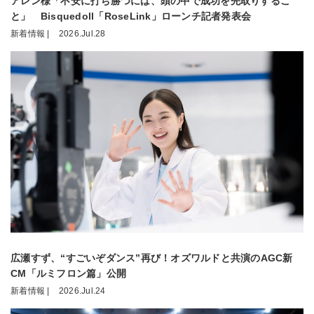
アレン様「不安に打ち勝つには、頭の中で成功を先取りするこ
と」 Bisquedoll「RoseLink」ローンチ記者発表会
新着情報 |
2026.Jul.28
広瀬すず、“すごいぞダンス”再び！オズワルドと共演のAGC新
CM「ルミフロン篇」公開
新着情報 |
2026.Jul.24