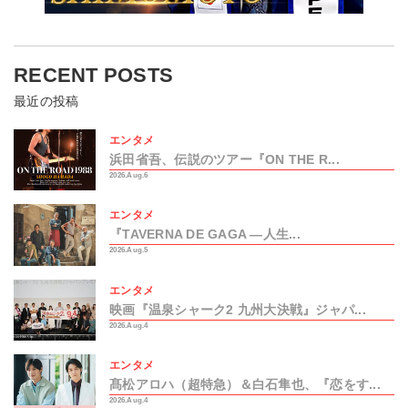
RECENT POSTS
最近の投稿
エンタメ
浜田省吾、伝説のツアー『ON THE R...
2026.Aug.6
エンタメ
『TAVERNA DE GAGA ―人生...
2026.Aug.5
エンタメ
映画『温泉シャーク2 九州大決戦』ジャパ...
2026.Aug.4
エンタメ
髙松アロハ（超特急）＆白石隼也、『恋をす...
2026.Aug.4