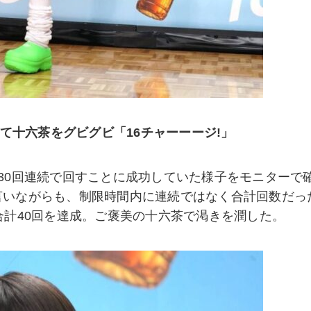
当て十六茶をグビグビ「16チャーーージ!」
30回連続で回すことに成功していた様子をモニターで
言いながらも、制限時間内に連続ではなく合計回数だっ
合計40回を達成。ご褒美の十六茶で渇きを潤した。