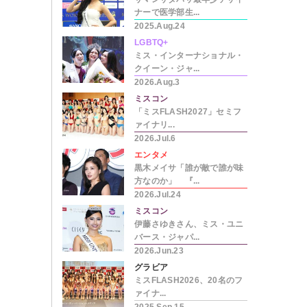
ナーで医学部生...
2025.Aug.24
LGBTQ+
ミス・インターナショナル・
クイーン・ジャ...
2026.Aug.3
ミスコン
「ミスFLASH2027」セミフ
ァイナリ...
2026.Jul.6
エンタメ
黒木メイサ「誰が敵で誰が味
方なのか」 『...
2026.Jul.24
ミスコン
伊藤さゆきさん、ミス・ユニ
バース・ジャパ...
2026.Jun.23
グラビア
ミスFLASH2026、20名のフ
ァイナ...