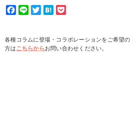
F
Li
T
H
P
a
n
wi
at
o
c
e
tt
e
c
e
er
n
k
各種コラムに登場・コラボレーションをご希望の
b
a
et
方は
こちらから
お問い合わせください。
o
o
k