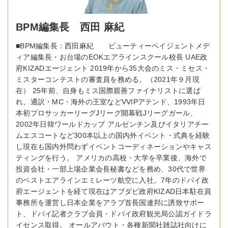
BPM編集長 西田 麻紀
■BPM編集長：西田麻紀 ビューティーペイジェントメデ
ィア編集長・お台場のEOKエアラインスクール校長 UAE政
府KIZADエージェント 2019年から35大会のミス・ミセス・
ミスターコンテストの審査員を務める。（2021年９月現
在） 25年前、自身もミス国際親善ファイナリストに選ば
れ、通訳・MC・海外の王室などVVIPアテンド、1993年日
本初プロサッカーリーグJリーグ開幕戦Jリーグガール、
2002年日韓ワールドカップ アルゼンチン及びイタリアチー
ムエスコートなど300本以上の国内外イベント・式典を経験
し現在も国内外問わずイベントコーディネーションやキャス
ティングを行う。 アメリカの高校・大学を卒業後、海外で
投資会社・一部上場企業会長秘書などを務め、30代で世界
のベストエアラインエミレーツ航空に入社。7年のドバイ政
府エージェントを経て現在はアブダビ政府KIZAD日本駐在員
事務所を運営し日本企業をアラブ首長国連邦に誘致サポー
ト、ドバイ記者クラブ会員・ドバイ政府観光局公認ガイドラ
イセンス取得。 オールアバウト・各種新聞社雑誌社向けに