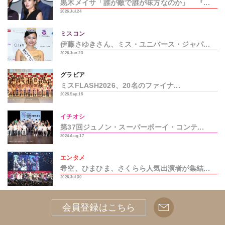
黒木メイサ「誰が敵で誰が味方なのか」 『...
2026.Jul.24
ミスコン
伊藤さゆきさん、ミス・ユニバース・ジャパ...
2026.Jun.23
グラビア
ミスFLASH2026、20名のファイナ...
2025.Sep.15
イチオシ
第37回ジュノン・スーパーボーイ・コンテ...
2024.Aug.17
エンタメ
希空、ひまひま、さくらら人気出演者が集結...
2026.Jul.30
ミスコン
会員登録はこちら
ミスFLASH2025 ファイナリスト2...
2024.Sep.17