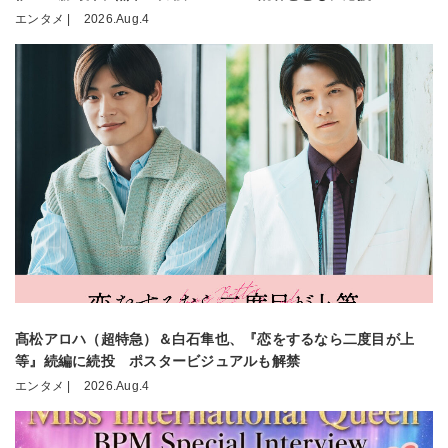
エンタメ |
2026.Aug.4
髙松アロハ（超特急）＆白石隼也、『恋をするなら二度目が上
等』続編に続投 ポスタービジュアルも解禁
エンタメ |
2026.Aug.4