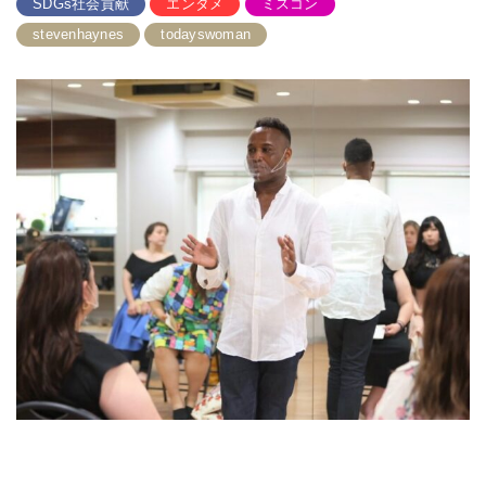
SDGs社会貢献
エンタメ
ミスコン
stevenhaynes
todayswoman