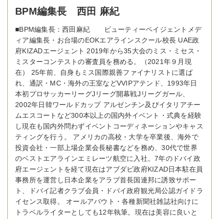
BPM編集長 西田 麻紀
■BPM編集長：西田麻紀 ビューティーペイジェントメデ
ィア編集長・お台場のEOKエアラインスクール校長 UAE政
府KIZADエージェント 2019年から35大会のミス・ミセス・
ミスターコンテストの審査員を務める。（2021年９月現
在） 25年前、自身もミス国際親善ファイナリストに選ば
れ、通訳・MC・海外の王室などVVIPアテンド、1993年日
本初プロサッカーリーグJリーグ開幕戦Jリーグガール、
2002年日韓ワールドカップ アルゼンチン及びイタリアチー
ムエスコートなど300本以上の国内外イベント・式典を経験
し現在も国内外問わずイベントコーディネーションやキャス
ティングを行う。 アメリカの高校・大学を卒業後、海外で
投資会社・一部上場企業会長秘書などを務め、30代で世界
のベストエアラインエミレーツ航空に入社。7年のドバイ政
府エージェントを経て現在はアブダビ政府KIZAD日本駐在員
事務所を運営し日本企業をアラブ首長国連邦に誘致サポー
ト、ドバイ記者クラブ会員・ドバイ政府観光局公認ガイドラ
イセンス取得。 オールアバウト・各種新聞社雑誌社向けに
トラベルライターとしても12年執筆。現在は美容に良いと