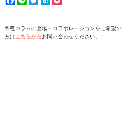
F
Li
T
H
P
a
n
wi
at
o
c
e
tt
e
c
e
er
n
k
各種コラムに登場・コラボレーションをご希望の
b
a
et
方は
こちらから
お問い合わせください。
o
o
k