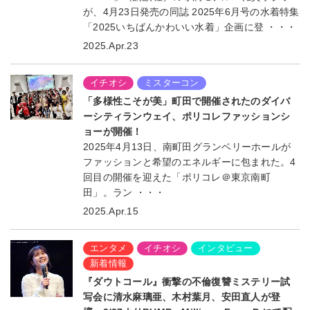
が、4月23日発売の同誌 2025年6月号の水着特集
「2025いちばんかわいい水着」企画に登 ・・・
2025.Apr.23
イチオシ
ミスターコン
「多様性こそが美」町田で開催されたのダイバ
ーシティランウェイ、ポリコレファッションシ
ョーが開催！
2025年4月13日、南町田グランベリーホールが
ファッションと希望のエネルギーに包まれた。4
回目の開催を迎えた「ポリコレ＠東京南町
田」。ラン ・・・
2025.Apr.15
エンタメ
イチオシ
インタビュー
新着情報
『ダウトコール』衝撃の不倫復讐ミステリー試
写会に清水麻璃亜、木村葉月、安田直人が登