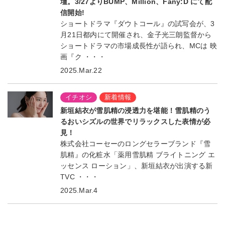
壇。3/27よりBUMP、Million、Fany:D にて配
信開始!
ショートドラマ『ダウトコール』の試写会が、3
月21日都内にて開催され、金子光三朗監督から
ショートドラマの市場成長性が語られ、MCは 映
画『ク ・・・
2025.Mar.22
イチオシ
新着情報
新垣結衣が雪肌精の浸透力を堪能！雪肌精のう
るおいシズルの世界でリラックスした表情が必
見！
株式会社コーセーのロングセラーブランド『雪
肌精』の化粧水「薬用雪肌精 ブライトニング エ
ッセンス ローション」、新垣結衣が出演する新
TVC ・・・
2025.Mar.4