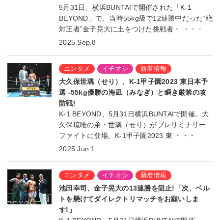
5月31日、横浜BUNTAIで開催された「K-1
BEYOND」で、当時55kg級で12連勝中だった“絶
対王者”金子晃大に土をつけた挑戦者・ ・・・
2025.Sep.8
エンタメ
イチオシ
新着情報
大久保世璃（せり）、K-1甲子園2023 東日本予
選 -55kg優勝の海凪（みなぎ）と瞬き厳禁の攻
防戦!
K-1 BEYOND、5月31日横浜BUNTAIで開催。大
久保琉唯の弟・世璃（せり）がプレリミナリー
ファイトに登場。K-1甲子園2023 東 ・・・
2025.Jun.1
エンタメ
イチオシ
新着情報
池田幸司、金子晃大の13連勝を阻止!「次、ベル
トを懸けてダイレクトリマッチをお願いしま
す!」