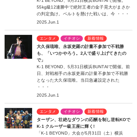
K-1 BEYOND、5月31日横浜BUNTAIで開催。
55kg級12連勝中で絶対王者の金子晃大がまさか
の判定負け。ベルトを懸けた戦いは、今 ・・・
2025.Jun.1
エンタメ
イチオシ
新着情報
大久保琉唯、永坂吏羅の計量不参加で不戦勝
も、「いつかやろう。2人で盛り上げてきたの
で」
K-1 BEYOND、5月31日横浜BUNTAIで開催。前
日、対戦相手の永坂吏羅の計量不参加で不戦勝
となった大久保琉唯。当日急遽設定された
・・・
2025.Jun.1
エンタメ
イチオシ
新着情報
ターザン、壮絶なダウンの応酬を制し逆転KOで
K-1 クルーザー級王座に輝く!
「K-1 BEYOND」大会が5月31日（土）横浜