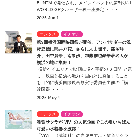
BUNTAIで開催され、メインイベントの第5代K-1
WORLD GPクルーザー級王座決定 ・・・
2025.Jun.1
エンタメ
イチオシ
第3回横浜国際映画祭が開催。アンバサダーの浅
野忠信に熊井戸花、さらに丸山隆平、窪塚洋
介、田中麗奈、南果歩、加藤雅也豪華著名人が
横浜の地に集結！
“横浜ベイエリアで映画に浸る至福の 3 日間”と題
し、映画と横浜の魅力を国内外に発信すること
を目的に横浜国際映画祭実行委員会主催の「横
浜国際 ・・・
2025.May.4
エンタメ
イチオシ
雑賀サクラが ViVi の人気企画でこの夏いちばん
可愛い水着姿を披露！
「ViVi 」（講談社）の専属モデル・雑賀サクラ