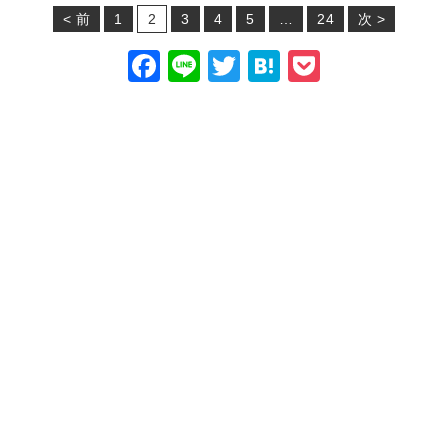
< 前
1
2
3
4
5
…
24
次 >
F
Li
T
H
P
a
n
wi
at
o
c
e
tt
e
c
e
er
n
k
b
a
et
o
o
k