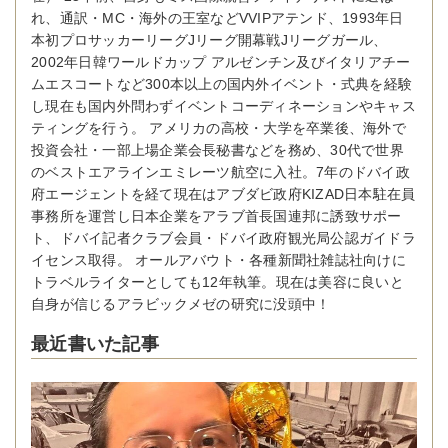
れ、通訳・MC・海外の王室などVVIPアテンド、1993年日
本初プロサッカーリーグJリーグ開幕戦Jリーグガール、
2002年日韓ワールドカップ アルゼンチン及びイタリアチー
ムエスコートなど300本以上の国内外イベント・式典を経験
し現在も国内外問わずイベントコーディネーションやキャス
ティングを行う。 アメリカの高校・大学を卒業後、海外で
投資会社・一部上場企業会長秘書などを務め、30代で世界
のベストエアラインエミレーツ航空に入社。7年のドバイ政
府エージェントを経て現在はアブダビ政府KIZAD日本駐在員
事務所を運営し日本企業をアラブ首長国連邦に誘致サポー
ト、ドバイ記者クラブ会員・ドバイ政府観光局公認ガイドラ
イセンス取得。 オールアバウト・各種新聞社雑誌社向けに
トラベルライターとしても12年執筆。現在は美容に良いと
自身が信じるアラビックメゼの研究に没頭中！
最近書いた記事