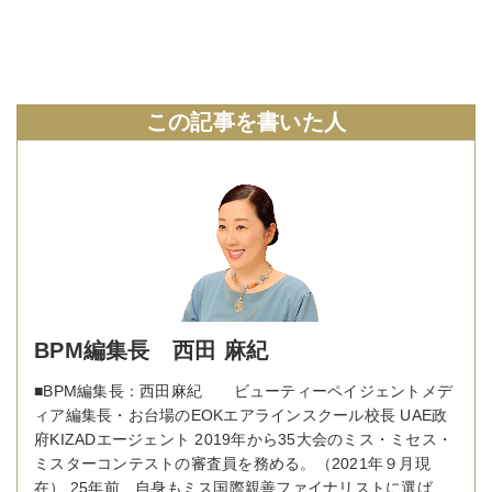
この記事を書いた人
BPM編集長 西田 麻紀
■BPM編集長：西田麻紀 ビューティーペイジェントメデ
ィア編集長・お台場のEOKエアラインスクール校長 UAE政
府KIZADエージェント 2019年から35大会のミス・ミセス・
ミスターコンテストの審査員を務める。（2021年９月現
在） 25年前、自身もミス国際親善ファイナリストに選ば