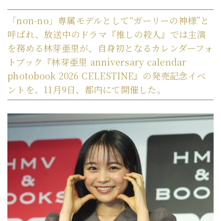
「non-no」専属モデルとして“ガーリーの神様”と
呼ばれ、放送中のドラマ『推しの殺人』では主演
を務める林芽亜里が、自身初となるカレンダーフォ
トブック『林芽亜里 anniversary calendar
photobook 2026 CELESTINE』の発売記念イベ
ントを、11月9日、都内にて開催した。