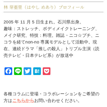
林 芽亜里（はやし めあり）プロフィール
2005 年 11 月 5 日生まれ。石川県出身。
趣味：ストレッチ、ボディメイクトレーニング、
メイク研究、特技：料理。雑誌・ニコ☆プチ、ニ
コラを経てnon-no 専属モデルとして活動中。現
在、連続ドラマ「推しの殺人」トリプル主演（読
売テレビ・日本テレビ系）が放送中
F
Li
T
H
P
a
n
wi
at
o
c
e
tt
e
c
e
er
n
k
各種コラムに登場・コラボレーションをご希望の
b
a
et
方は
こちらから
お問い合わせください。