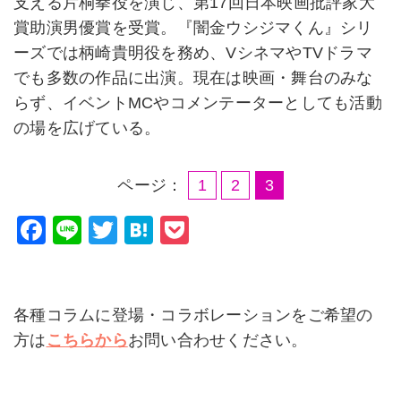
支える片桐拳役を演じ、第17回日本映画批評家大
賞助演男優賞を受賞。『闇金ウシジマくん』シリ
ーズでは柄崎貴明役を務め、VシネマやTVドラマ
でも多数の作品に出演。現在は映画・舞台のみな
らず、イベントMCやコメンテーターとしても活動
の場を広げている。
ページ：
1
2
3
F
Li
T
H
P
a
n
wi
at
o
c
e
tt
e
c
e
er
n
k
各種コラムに登場・コラボレーションをご希望の
b
a
et
方は
こちらから
お問い合わせください。
o