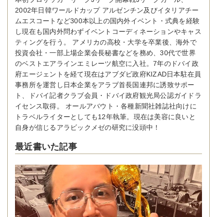
2002年日韓ワールドカップ アルゼンチン及びイタリアチー
ムエスコートなど300本以上の国内外イベント・式典を経験
し現在も国内外問わずイベントコーディネーションやキャス
ティングを行う。 アメリカの高校・大学を卒業後、海外で
投資会社・一部上場企業会長秘書などを務め、30代で世界
のベストエアラインエミレーツ航空に入社。7年のドバイ政
府エージェントを経て現在はアブダビ政府KIZAD日本駐在員
事務所を運営し日本企業をアラブ首長国連邦に誘致サポー
ト、ドバイ記者クラブ会員・ドバイ政府観光局公認ガイドラ
イセンス取得。 オールアバウト・各種新聞社雑誌社向けに
トラベルライターとしても12年執筆。現在は美容に良いと
自身が信じるアラビックメゼの研究に没頭中！
最近書いた記事