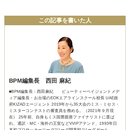
この記事を書いた人
BPM編集長 西田 麻紀
■BPM編集長：西田麻紀 ビューティーペイジェントメデ
ィア編集長・お台場のEOKエアラインスクール校長 UAE政
府KIZADエージェント 2019年から35大会のミス・ミセス・
ミスターコンテストの審査員を務める。（2021年９月現
在） 25年前、自身もミス国際親善ファイナリストに選ば
れ、通訳・MC・海外の王室などVVIPアテンド、1993年日
本初プロサッカーリーグJリーグ開幕戦Jリーグガール、