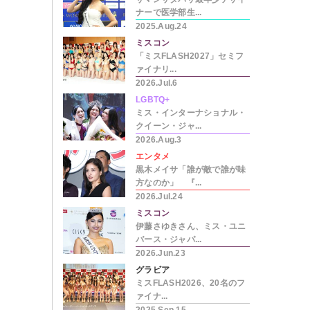
ナーで医学部生...
2025.Aug.24
ミスコン
「ミスFLASH2027」セミフ
ァイナリ...
2026.Jul.6
LGBTQ+
ミス・インターナショナル・
クイーン・ジャ...
2026.Aug.3
エンタメ
黒木メイサ「誰が敵で誰が味
方なのか」 『...
2026.Jul.24
ミスコン
伊藤さゆきさん、ミス・ユニ
バース・ジャパ...
2026.Jun.23
グラビア
ミスFLASH2026、20名のフ
ァイナ...