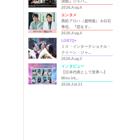
決戦』ジャパ...
2026.Aug.4
エンタメ
髙松アロハ（超特急）＆白石
隼也、『恋をす...
2026.Aug.4
LGBTQ+
ミス・インターナショナル・
クイーン・ジャ...
2026.Aug.3
インタビュー
【日本代表として世界へ】
Miss Int...
2026.Jul.31