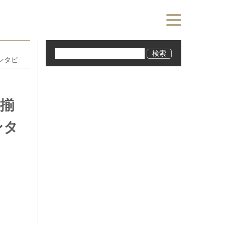
ミスFLASH2022選考オーディション ファイナリスト15名が出揃う！ランキング１位 美人プロレスラー 桜井まいさん独占インタビューあり
出揃
ンタ