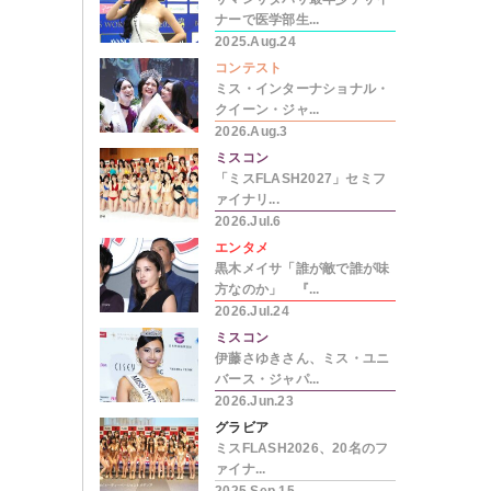
ナーで医学部生...
2025.Aug.24
コンテスト
ミス・インターナショナル・
クイーン・ジャ...
2026.Aug.3
ミスコン
「ミスFLASH2027」セミフ
ァイナリ...
2026.Jul.6
エンタメ
黒木メイサ「誰が敵で誰が味
方なのか」 『...
2026.Jul.24
ミスコン
伊藤さゆきさん、ミス・ユニ
バース・ジャパ...
2026.Jun.23
グラビア
ミスFLASH2026、20名のフ
ァイナ...