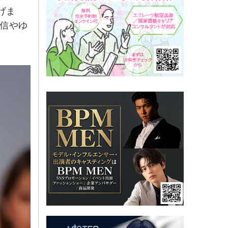
げま
配信やゆ