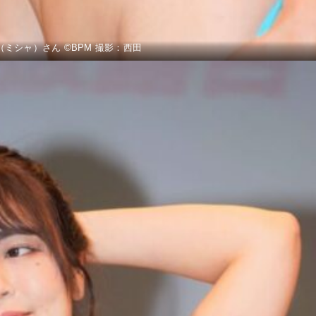
a （ミシャ）さん ©BPM 撮影：西田