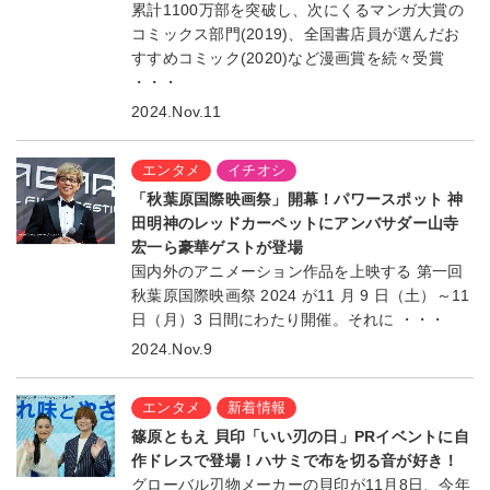
累計1100万部を突破し、次にくるマンガ大賞の
コミックス部門(2019)、全国書店員が選んだお
すすめコミック(2020)など漫画賞を続々受賞
・・・
2024.Nov.11
エンタメ
イチオシ
「秋葉原国際映画祭」開幕！パワースポット 神
田明神のレッドカーペットにアンバサダー山寺
宏一ら豪華ゲストが登場
国内外のアニメーション作品を上映する 第一回
秋葉原国際映画祭 2024 が11 月 9 日（土）～11
日（月）3 日間にわたり開催。それに ・・・
2024.Nov.9
エンタメ
新着情報
篠原ともえ 貝印「いい刃の日」PRイベントに自
作ドレスで登場！ハサミで布を切る音が好き！
グローバル刃物メーカーの貝印が11月8日、今年