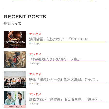
RECENT POSTS
最近の投稿
エンタメ
浜田省吾、伝説のツアー『ON THE R...
2026.Aug.6
エンタメ
『TAVERNA DE GAGA ―人生...
2026.Aug.5
エンタメ
映画『温泉シャーク2 九州大決戦』ジャパ...
2026.Aug.4
エンタメ
髙松アロハ（超特急）＆白石隼也、『恋をす...
2026.Aug.4