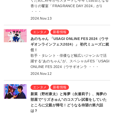
くために昨年からスタートし今年で2回目となる
香りの饗宴「FRAGRANCE DAY 2024」が1
・・・
2024.Nov.13
エンタメ
新着情報
あのちゃん 「USAGI ONLINE FES 2024（ウサ
ギオンラインフェス2024）」 初代ミューズに就
任！
歌手・タレント・俳優など幅広いジャンルで活
躍する“あのちゃん”が、スペシャルFES「USAGI
ONLINE FES 2024（ウサギオンラ ・・・
2024.Nov.12
エンタメ
新着情報
新菜（野村康太）と海夢（永瀬莉子）、海夢の
部屋で”リズきゅん”のコスプレ試着をしていた
ところに父親が帰宅！どうなる待望の第六話
は？