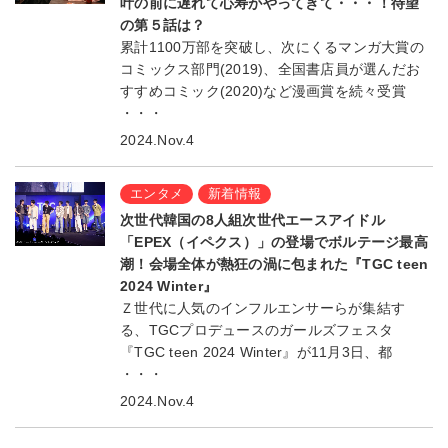
叶の前に遅れて心寿がやってきて・・・！待望
の第５話は？
累計1100万部を突破し、次にくるマンガ大賞の
コミックス部門(2019)、全国書店員が選んだお
すすめコミック(2020)など漫画賞を続々受賞
・・・
2024.Nov.4
エンタメ
新着情報
次世代韓国の8人組次世代エースアイドル
「EPEX（イペクス）」の登場でボルテージ最高
潮！会場全体が熱狂の渦に包まれた『TGC teen
2024 Winter』
Ｚ世代に人気のインフルエンサーらが集結す
る、TGCプロデュースのガールズフェスタ
『TGC teen 2024 Winter』が11月3日、都
・・・
2024.Nov.4