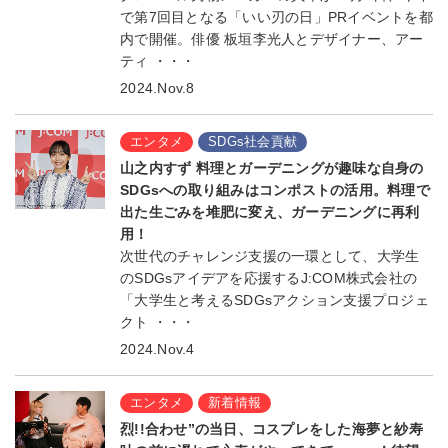
で第7回目となる「いい刃の日」PRイベントを都
内で開催。俳優 板垣李光人とデザイナー、アー
ティ ・・・
2024.Nov.8
エンタメ
SDGs社会貢献
山之内すず 料理とガーデニングが趣味な自身の
SDGsへの取り組みはコンポストの活用。料理で
出た生ごみを堆肥に変え、ガーデニングに再利
用！
次世代のチャレンジ支援の一環として、大学生
のSDGsアイデアを応援するJ:COM株式会社の
「大学生と考えるSDGsアクション支援プロジェ
クト ・・・
2024.Nov.4
エンタメ
新着情報
烈!!合わせ”の当日、コスプレをした海夢と紗寿