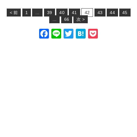
< 前
1
…
39
40
41
42
43
44
45
…
66
次 >
F
Li
T
H
P
a
n
wi
at
o
c
e
tt
e
c
e
er
n
k
b
a
et
o
o
k