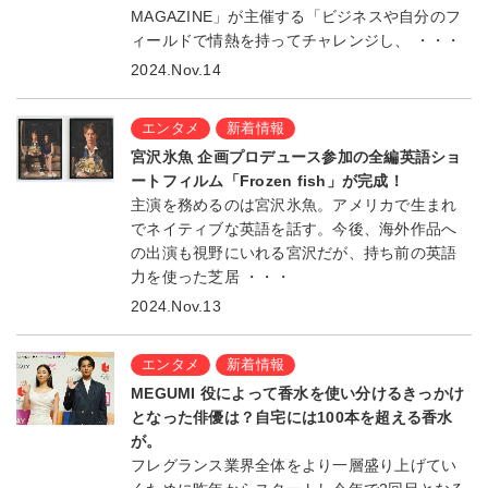
MAGAZINE」が主催する「ビジネスや自分のフ
ィールドで情熱を持ってチャレンジし、 ・・・
2024.Nov.14
エンタメ
新着情報
宮沢氷魚 企画プロデュース参加の全編英語ショ
ートフィルム「Frozen fish」が完成！
主演を務めるのは宮沢氷魚。アメリカで生まれ
でネイティブな英語を話す。今後、海外作品へ
の出演も視野にいれる宮沢だが、持ち前の英語
力を使った芝居 ・・・
2024.Nov.13
エンタメ
新着情報
MEGUMI 役によって香水を使い分けるきっかけ
となった俳優は？自宅には100本を超える香水
が。
フレグランス業界全体をより一層盛り上げてい